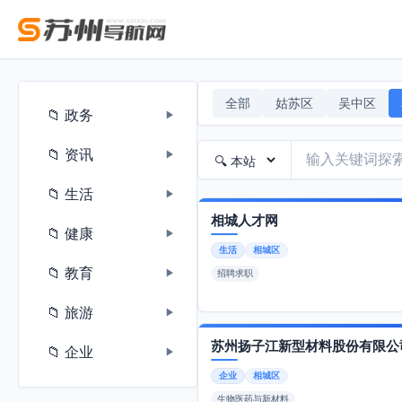
全部
姑苏区
吴中区
📁 政务
▶
📁 资讯
▶
📁 生活
▶
相城人才网
📁 健康
▶
生活
相城区
📁 教育
▶
招聘求职
📁 旅游
▶
苏州扬子江新型材料股份有限公
📁 企业
▶
企业
相城区
生物医药与新材料