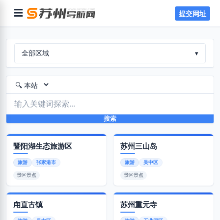
☰
提交网址
全部区域
▾
搜索
暨阳湖生态旅游区
苏州三山岛
旅游
张家港市
旅游
吴中区
景区景点
景区景点
甪直古镇
苏州重元寺